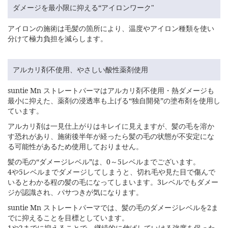
ダメージを最小限に抑える“アイロンワーク"
アイロンの施術は毛髪の箇所により、温度やアイロン種類を使い
分けて極力負担を減らします。
アルカリ剤不使用、やさしい酸性薬剤使用
suntie Mn ストレートパーマはアルカリ剤不使用・熱ダメージも
最小に抑えた、薬剤の浸透率も上げる“独自開発”の塗布剤を使用し
ています。
アルカリ剤は一見仕上がりはキレイに見えますが、髪の毛を溶か
す恐れがあり、施術後半年が経ったら髪の毛の状態が不安定にな
る可能性があるため使用しておりません。
髪の毛の“ダメージレベル”は、0～5レベルまでございます。
4や5レベルまでダメージしてしまうと、切れ毛や見た目で傷んで
いるとわかる程の髪の毛になってしまいます。3レベルでもダメー
ジが認識され、パサつきが気になります。
suntie Mn ストレートパーマでは、髪の毛のダメージレベルを2ま
でに抑えることを目標としています。
1や2までに抑えることで、継続的に伸ばしていける強度を保った