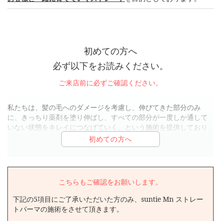
初めての方へ
必ず以下をお読みください。
ご来店前に必ずご確認ください。
私たちは、髪の毛へのダメージを考慮し、伸びてきた部分のみ
に、きっちり薬剤を塗り伸ばし、すべての部分が一度しか通して
いない状態をキレイにつなげていく、という施術を提供しており
ます。
suntie Mn ストレートパーマを1～2回施術すると、基本的にあて
た部分はほぼ※半永久的に伸びますので、2・3回目以降の施術で
は髪の毛が根元から伸びてきた部分のsuntie Mn ストレートパー
こちらもご確認をお願いします。
マを、あてていない部分のみ(リタッチ)の施術となります。
下記の5項目にご了承いただいた方のみ、suntie Mn ストレー
※“半永久的に伸びる”というのは、お客様の髪質によっても異なり
トパーマの施術をさせて頂きます。
ます。