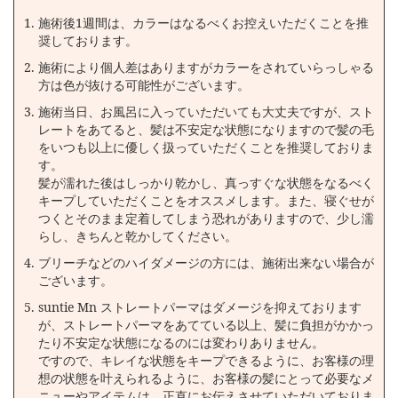
施術後1週間は、カラーはなるべくお控えいただくことを推
仮に全頭あてるとしても、3回までが限界で、4回全頭あてるとい
奨しております。
うことはしないと考えております。
毎回、全頭にsuntie Mn ストレートパーマをあててしまうと、一
施術により個人差はありますがカラーをされていらっしゃる
度施術した部分は3回、4回…とストレートが繰り返しあたってし
方は色が抜ける可能性がございます。
まう状態になり、よりダメージを負ってしまいます。
施術当日、お風呂に入っていただいても大丈夫ですが、スト
レートをあてると、髪は不安定な状態になりますので髪の毛
予めご了承くださいませ。
をいつも以上に優しく扱っていただくことを推奨しておりま
す。
髪が濡れた後はしっかり乾かし、真っすぐな状態をなるべく
※初回来店の初めてのお客様に関しては、他店での施術履歴が
キープしていただくことをオススメします。また、寝ぐせが
分からないため、初めから全頭をさせていただくことは稀で
つくとそのまま定着してしまう恐れがありますので、少し濡
す。ご来店後、カウンセリングさせていただいた上で、全頭を
らし、きちんと乾かしてください。
するか、根元部分のみか、の提案をさせていただきます。
ブリーチなどのハイダメージの方には、施術出来ない場合が
ございます。
弊社のsuntie Mn ストレートパーマは、一度でキレイにすると
suntie Mn ストレートパーマはダメージを抑えております
いうことを目指しておりません。
が、ストレートパーマをあてている以上、髪に負担がかかっ
お客様と“育てるストレート”ということを目的
としているた
たり不安定な状態になるのには変わりありません。
め、一度でキレイにしたいというお客様は、〈一度で綺麗にな
ですので、キレイな状態をキープできるように、お客様の理
る〉とうたっている美容室へ行かれることをオススメします。
想の状態を叶えられるように、お客様の髪にとって必要なメ
ニューやアイテムは、正直にお伝えさせていただいておりま