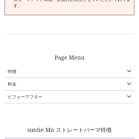
※ご来店時は、（朝、髪の毛を洗って）できるだけ、何もつけ
す。
ずに乾かして、素の髪の状態で来ていただくと、診断がしやす
く、スムーズに施術が行えます。
※ゴムで括る場合は、緩く止めるかクリップでとめるなどして
くせが残らないようにしてご来店ください。
Page Menu
特徴
料金
ビフォーアフター
suntie Mn ストレートパーマ特徴