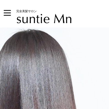
メ
Toggle
完全美髪サロン
イ
navigation
ン
コ
ン
テ
ン
ツ
に
移
動