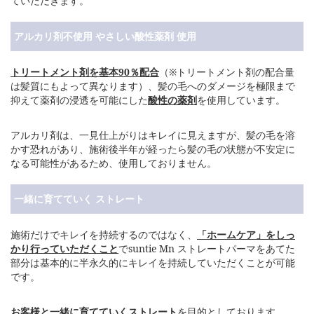
ていただきます。
アルカリ剤不使用 やさしい酸性薬剤 使用
トリートメント剤を基本90％配合
（※トリートメント剤の配合量
は髪質にもよって異なります）、髪の毛へのダメージを極限まで
抑えて薬剤の浸透を可能にした
酸性の薬剤
を使用しています。
アルカリ剤は、一見仕上がりはキレイに見えますが、髪の毛を溶
かす恐れがあり、施術後半年が経ったら髪の毛の状態が不安定に
なる可能性があるため、使用しておりません。
一緒に育てていく ストレート
施術だけでキレイを持続するのではなく、
「ホームケア」をしっ
かり行っていただくこと
でsuntie Mn ストレートパーマをあてた
部分は基本的に半永久的にキレイを持続していただくことが可能
です。
お客様と一緒に育てていくストレート
を目的としております。