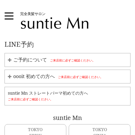
メ
Toggle
完全美髪サロン
イ
navigation
ン
コ
ン
テ
LINE予約
ン
ツ
に
ご予約について
ご来店前に必ずご確認ください。
移
動
oooit 初めての方へ
ご来店前に必ずご確認ください。
suntie Mn ストレートパーマ初めての方へ
ご来店前に必ずご確認ください。
suntie Mn
TOKYO
TOKYO